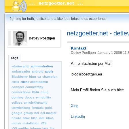
fighting for truth, justice, and a kick-butt lotus notes experience.
netzgoetter.net - detle
Detlev Poettgen
Kontakt
Detlev Poettgen
January 1 2009 11:
Tags
:
Am einfachsten per Mail
admincamp
administration
ambassador
android
apple
Blackberry
blug
ca
champion
citrix
client
clientadmin
connect
connectday
Mein Profil finden Sie auch hier:
connections
DMA
dnug
domino
dpocs
e-mobility
eclipse
entwicklercamp
Xing
entwicklung
formula
gold
google
group
hcl
hcl-master
LinkedIn
howto
html
http
ibm
idma
inotes
installation
iOS
iOS.profiler
iphone
java
jira