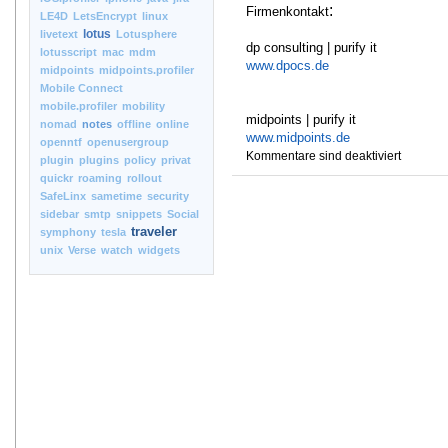
:
Firmenkontakt
LE4D
LetsEncrypt
linux
lotus
livetext
Lotusphere
dp consulting | purify it
lotusscript
mac
mdm
www.dpocs.de
midpoints
midpoints.profiler
Mobile Connect
mobile.profiler
mobility
midpoints | purify it
nomad
notes
offline
online
www.midpoints.de
openntf
openusergroup
Kommentare sind deaktiviert
plugin
plugins
policy
privat
quickr
roaming
rollout
SafeLinx
sametime
security
sidebar
smtp
snippets
Social
traveler
symphony
tesla
unix
Verse
watch
widgets