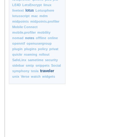
LE4D
LetsEncrypt
linux
lotus
livetext
Lotusphere
lotusscript
mac
mdm
midpoints
midpoints.profiler
Mobile Connect
mobile.profiler
mobility
nomad
notes
offline
online
openntf
openusergroup
plugin
plugins
policy
privat
quickr
roaming
rollout
SafeLinx
sametime
security
sidebar
smtp
snippets
Social
traveler
symphony
tesla
unix
Verse
watch
widgets