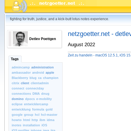
fighting for truth, justice, and a kick-butt lotus notes experience.
netzgoetter.net - detle
Detlev Poettgen
August 2022
Zeit zu handeln - macOS 12.5.1, iOS 15
Tags
admincamp
administration
ambassador
android
apple
Blackberry
blug
ca
champion
citrix
client
clientadmin
connect
connectday
connections
DMA
dnug
domino
dpocs
e-mobility
eclipse
entwicklercamp
entwicklung
formula
gold
google
group
hcl
hcl-master
howto
html
http
ibm
idma
inotes
installation
iOS
iOS.profiler
iphone
java
jira