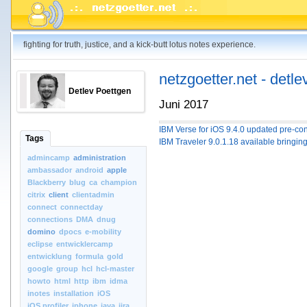
fighting for truth, justice, and a kick-butt lotus notes experience.
netzgoetter.net - detle
Detlev Poettgen
Juni 2017
IBM Verse for iOS 9.4.0 updated pre-con
Tags
IBM Traveler 9.0.1.18 available bringi
admincamp
administration
ambassador
android
apple
Blackberry
blug
ca
champion
citrix
client
clientadmin
connect
connectday
connections
DMA
dnug
domino
dpocs
e-mobility
eclipse
entwicklercamp
entwicklung
formula
gold
google
group
hcl
hcl-master
howto
html
http
ibm
idma
inotes
installation
iOS
iOS.profiler
iphone
java
jira