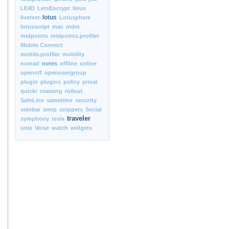
LE4D
LetsEncrypt
linux
lotus
livetext
Lotusphere
lotusscript
mac
mdm
midpoints
midpoints.profiler
Mobile Connect
mobile.profiler
mobility
nomad
notes
offline
online
openntf
openusergroup
plugin
plugins
policy
privat
quickr
roaming
rollout
SafeLinx
sametime
security
sidebar
smtp
snippets
Social
traveler
symphony
tesla
unix
Verse
watch
widgets