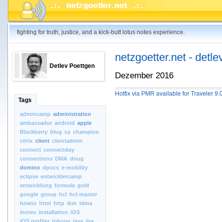
fighting for truth, justice, and a kick-butt lotus notes experience.
netzgoetter.net - detle
Detlev Poettgen
Dezember 2016
Hotfix via PMR available for Traveler 
Tags
admincamp
administration
ambassador
android
apple
Blackberry
blug
ca
champion
citrix
client
clientadmin
connect
connectday
connections
DMA
dnug
domino
dpocs
e-mobility
eclipse
entwicklercamp
entwicklung
formula
gold
google
group
hcl
hcl-master
howto
html
http
ibm
idma
inotes
installation
iOS
iOS.profiler
iphone
java
jira