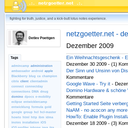
fighting for truth, justice, and a kick-butt lotus notes experience.
netzgoetter.net - d
Detlev Poettgen
Dezember 2009
Ein Weihnachtsgeschenk - E
Tags
Dezember 30 2009 - (1) Ko
admincamp
administration
Der Sinn und Unsinn von Dis
ambassador
android
apple
Blackberry
blug
ca
champion
Kommentare
citrix
client
clientadmin
Google Wave - Try it
- Dezem
connect
connectday
Domino Hardware & schöne 
connections
DMA
dnug
Kommentare
domino
dpocs
e-mobility
eclipse
entwicklercamp
Getting Started Seite verber
entwicklung
formula
gold
NaAM - no acocon any more
google
group
hcl
hcl-master
HowTo: Enable Plugin Install
howto
html
http
ibm
idma
inotes
installation
iOS
Dezember 18 2009 - (3) Ko
iOS.profiler
iphone
java
jira