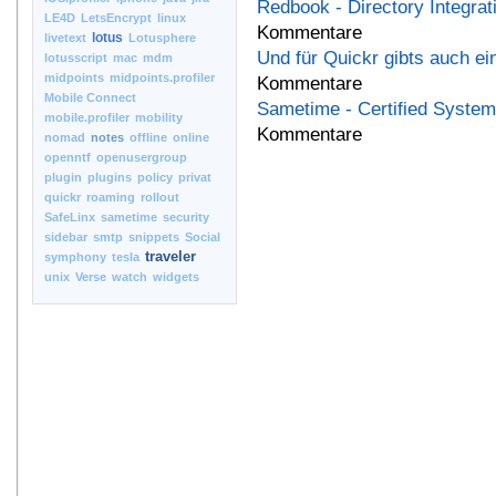
Redbook - Directory Integrat
LE4D
LetsEncrypt
linux
Kommentare
lotus
livetext
Lotusphere
Und für Quickr gibts auch ein
lotusscript
mac
mdm
midpoints
midpoints.profiler
Kommentare
Mobile Connect
Sametime - Certified System
mobile.profiler
mobility
Kommentare
nomad
notes
offline
online
openntf
openusergroup
plugin
plugins
policy
privat
quickr
roaming
rollout
SafeLinx
sametime
security
sidebar
smtp
snippets
Social
traveler
symphony
tesla
unix
Verse
watch
widgets